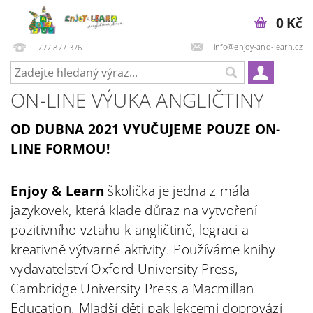
0 Kč
info@enjoy-and-learn.cz
777 877 376
ON-LINE VÝUKA ANGLIČTINY
OD DUBNA 2021 VYUČUJEME POUZE ON-
LINE FORMOU!
Enjoy & Learn
školička je jedna z mála
jazykovek, která klade důraz na vytvoření
pozitivního vztahu k angličtině, legraci a
kreativně výtvarné aktivity. Používáme knihy
vydavatelství Oxford University Press,
Cambridge University Press a Macmillan
Education. Mladší děti pak lekcemi doprovází