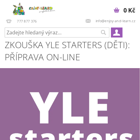
0 Kč
info@enjoy-and-learn.cz
777 877 376
ZKOUŠKA YLE STARTERS (DĚTI):
PŘÍPRAVA ON-LINE