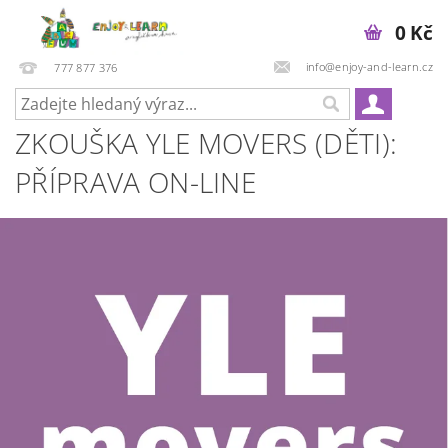
0 Kč
info@enjoy-and-learn.cz
777 877 376
ZKOUŠKA YLE MOVERS (DĚTI):
PŘÍPRAVA ON-LINE