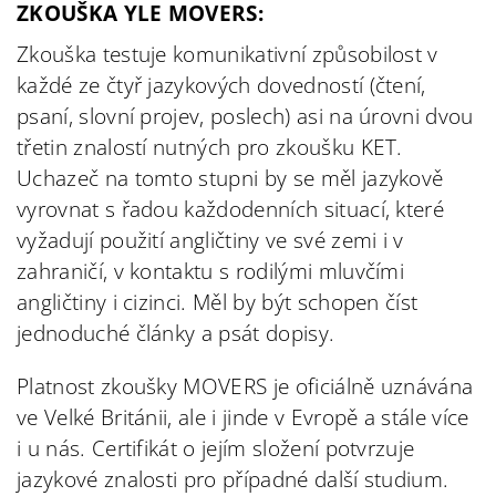
ZKOUŠKA YLE MOVERS:
Zkouška testuje komunikativní způsobilost v
každé ze čtyř jazykových dovedností (čtení,
psaní, slovní projev, poslech) asi na úrovni dvou
třetin znalostí nutných pro zkoušku KET.
Uchazeč na tomto stupni by se měl jazykově
vyrovnat s řadou každodenních situací, které
vyžadují použití angličtiny ve své zemi i v
zahraničí, v kontaktu s rodilými mluvčími
angličtiny i cizinci. Měl by být schopen číst
jednoduché články a psát dopisy.
Platnost z
koušky MOVERS je oficiálně uznávána
ve Velké Británii, ale i jinde v Evropě a stále více
i u nás. Certifikát o jejím složení potvrzuje
jazykové znalosti pro případné další studium.