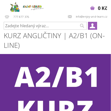
0 Kč
info@enjoy-and-learn.cz
777 877 376
KURZ ANGLIČTINY | A2/B1 (ON-
LINE)